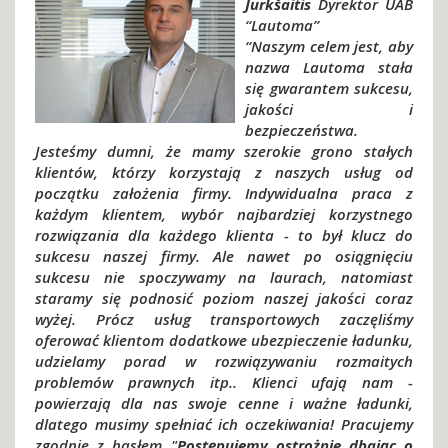
Jurkšaitis
Dyrektor UAB
“Lautoma”
“Naszym celem jest, aby
nazwa Lautoma stała
się gwarantem sukcesu,
jakości i
bezpieczeństwa.
Jesteśmy dumni, że mamy szerokie grono stałych
klientów, którzy korzystają z naszych usług od
początku założenia firmy. Indywidualna praca z
każdym klientem, wybór najbardziej korzystnego
rozwiązania dla każdego klienta - to był klucz do
sukcesu naszej firmy. Ale nawet po osiągnięciu
sukcesu nie spoczywamy na laurach, natomiast
staramy się podnosić poziom naszej jakości coraz
wyżej. Prócz usług transportowych zaczęliśmy
oferować klientom dodatkowe ubezpieczenie ładunku,
udzielamy porad w rozwiązywaniu rozmaitych
problemów prawnych itp.. Klienci ufają nam -
powierzają dla nas swoje cenne i ważne ładunki,
dlatego musimy spełniać ich oczekiwania! Pracujemy
zgodnie z hasłem "
Postępujemy ostrożnie dbając o