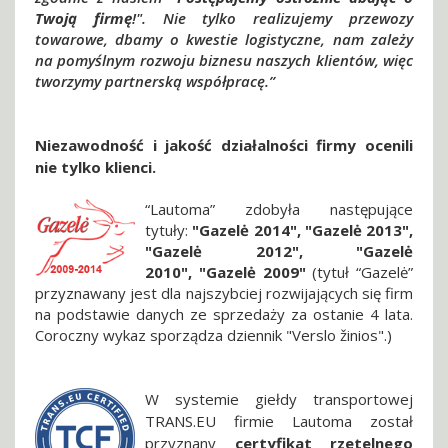
Twoją firmę
!". Nie tylko realizujemy przewozy
towarowe, dbamy o kwestie logistyczne, nam zależy
na pomyślnym rozwoju biznesu naszych klientów, więc
tworzymy partnerską współpracę.”
Niezawodność i jakość działalności firmy ocenili
nie tylko klienci.
“Lautoma” zdobyła następujące
tytuły:
"Gazelė 2014", "Gazelė 2013",
"Gazelė 2012", "Gazelė
2010", "Gazelė 2009"
(tytuł “Gazelė”
przyznawany jest dla najszybciej rozwijających się firm
na podstawie danych ze sprzedaży za ostanie 4 lata.
Coroczny wykaz sporządza dziennik "Verslo žinios".)
W systemie giełdy transportowej
TRANS.EU firmie Lautoma został
przyznany
certyfikat rzetelnego